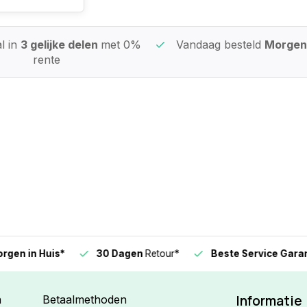
l in
3 gelijke delen
met 0%
Vandaag besteld
Morgen 
rente
n in Huis*
30 Dagen
Retour*
Beste Service Garanti
Informatie
n
Betaalmethoden