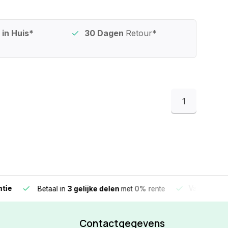
in Huis*
30 Dagen
Retour*
1
e
Vandaag beste
Betaal in
3 gelijke delen
met 0% rente
Contactgegevens