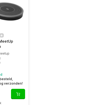
 MeetUp
n
meetup
g
n
ad
besteld,
og verzonden!
k