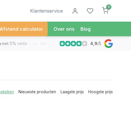
0
Klantenservice
Afstand calculator
Over ons
Blog
4,9
/
5
met 0% rente
Vandaag besteld
Morgen in Huis*
30 Dag
bekeken
Nieuwste producten
Laagste prijs
Hoogste prijs