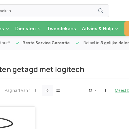
es
Diensten
Tweedekans
Advies & Hulp
our*
Beste Service Garantie
Betaal in
3 gelijke delen
en getagd met logitech
Pagina 1 van 1
Meest 