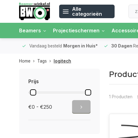
Alle
categorieën
Beamers
Projectieschermen
Accessoir
 rente
Vandaag besteld
Morgen in Huis*
30 Dagen
Ret
Home
Tags
logitech
Product
Prijs
1 Producten
€0 - €250