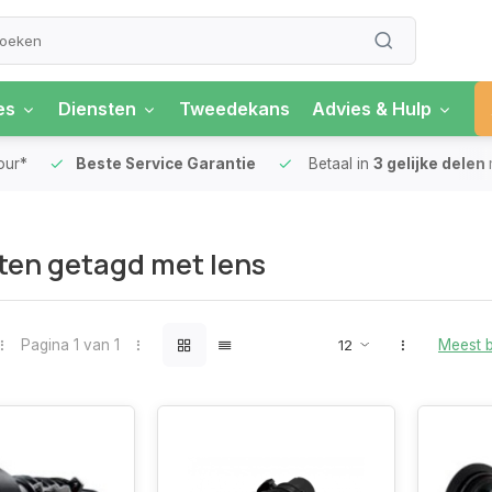
es
Diensten
Tweedekans
Advies & Hulp
our*
Beste Service Garantie
Betaal in
3 gelijke delen
en getagd met lens
Pagina 1 van 1
Meest 