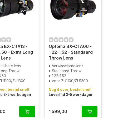
a BX-CTA13 -
Optoma BX-CTA06 -
.50 - Extra Long
1.22-1.52 - Standaard
 Lens
Throw Lens
selbare lens
Verwisselbare lens
 Long Throw
Standaard Throw
5.50
1.22-1.52
ZU1100/ZU1300
voor ZU1100/ZU1300
ver, bestel snel!
Nog 4 over, bestel snel!
jd 3-5 werkdagen
Levertijd 3-5 werkdagen
,00
1.599,00