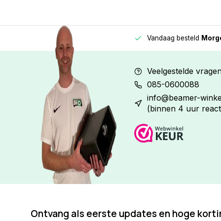
Vandaag besteld
Morge
Betaal in
3 gelijke delen
met 0% rente
Veelgestelde vrage
085-0600088
info@beamer-winkel
(binnen 4 uur react
Ontvang als eerste updates en hoge kort