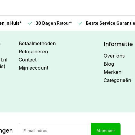
n in Huis*
30 Dagen
Retour*
Beste Service Garanti
Informatie
n
Betaalmethoden
Retourneren
Over ons
.nl
Contact
Blog
ie)
Mijn account
Merken
Categorieën
ingen
Abonneer