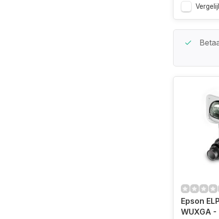
Vergelij
Beste Service Garantie
Betaa
Epson EL
WUXGA -