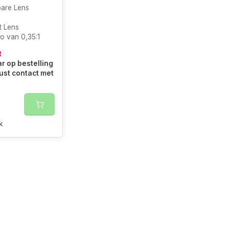
bare Lens
t Lens
o van 0,35:1
t
r op bestelling
ust contact met
k