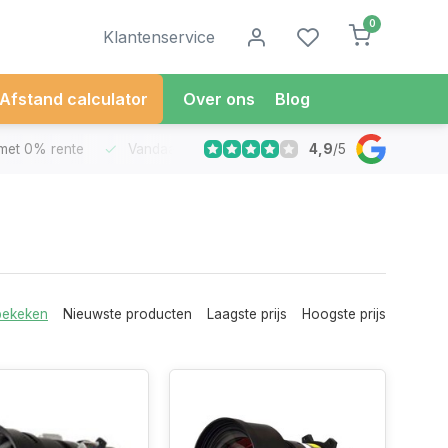
0
Klantenservice
Afstand calculator
Over ons
Blog
4,9
/
5
met 0% rente
Vandaag besteld
Morgen in Huis*
30 Dag
bekeken
Nieuwste producten
Laagste prijs
Hoogste prijs