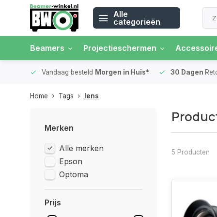
Alle
categorieën
Beamers
Projectieschermen
Accessoir
 rente
Vandaag besteld
Morgen in Huis*
30 Dagen
Ret
Home
Tags
lens
Product
Merken
Alle merken
5 Producten
Epson
Optoma
Prijs