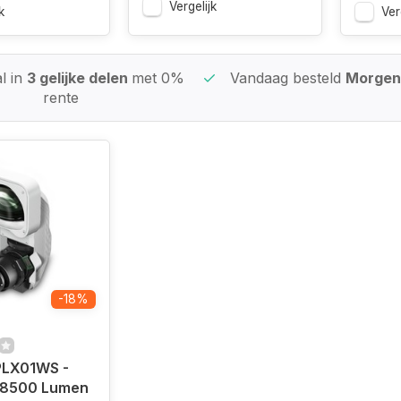
Vergelijk
k
Ver
l in
3 gelijke delen
met 0%
Vandaag besteld
Morgen 
rente
-18%
PLX01WS -
 8500 Lumen