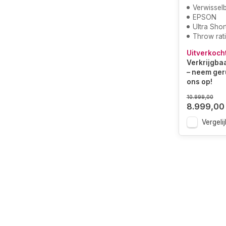
Verwissel
EPSON
Ultra Shor
Throw rati
Uitverkoch
Verkrijgbaa
– neem ger
ons op!
10.999,00
8.999,00
Vergelij