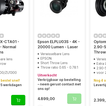
X-CTA01 -
Epson ELPLU03S - 4K -
Optom
 - Normal
20000 Lumen - Laser
2.90-5
ns
Throw
Verwisselbare Lens
EPSON
are lens
Verwis
Short Throw Lens
hrow
Extra
Throw ratio 0.65 - 0.78:1
2.90-
100/ZU1300
voor 
Uitverkocht
Verkrijgbaar op bestelling
 bestel snel!
Nog 4 o
– neem gerust contact met
3-5 werkdagen
Leverti
ons op!
4.899,00
2.399