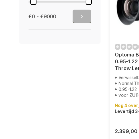
€0 - €9000
Optoma B
0.95-1.22
Throw Le
Verwisselb
Normal T
0.95-1.22
voor ZU1
Nog 4 over,
Levertijd 
2.399,00