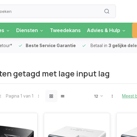
es
Diensten
Tweedekans
Advies & Hulp
our*
Beste Service Garantie
Betaal in
3 gelijke delen
en getagd met lage input lag
Pagina 1 van 1
Meest 