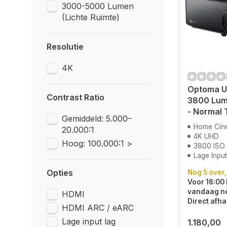
3000-5000 Lumen
(Lichte Ruimte)
Resolutie
4K
Optoma U
Contrast Ratio
3800 Lum
- Normal
Gemiddeld: 5.000–
Home Cin
20.000:1
4K UHD
Hoog: 100.000:1 >
3800 ISO
Lage Inpu
Opties
Nog 5 over,
Voor 16:00 
vandaag n
HDMI
Direct afha
HDMI ARC / eARC
Lage input lag
1.180,00