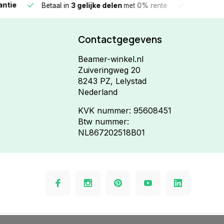
e
Vandaag beste
Betaal in
3 gelijke delen
met 0% rente
Contactgegevens
Beamer-winkel.nl
Zuiveringweg 20
8243 PZ, Lelystad
Nederland
KVK nummer: 95608451
Btw nummer:
NL867202518B01