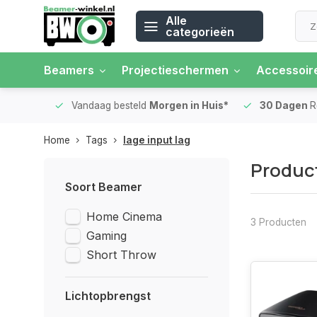
Alle
categorieën
Beamers
Projectieschermen
Accessoir
 rente
Vandaag besteld
Morgen in Huis*
30 Dagen
Ret
Home
Tags
lage input lag
Product
Soort Beamer
Home Cinema
3 Producten
Gaming
Short Throw
Lichtopbrengst