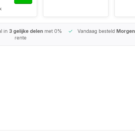
k
l in
3 gelijke delen
met 0%
Vandaag besteld
Morgen 
rente