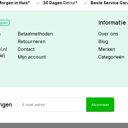
n in Huis*
30 Dagen
Retour*
Beste Service Garanti
Informatie
open
n
Betaalmethoden
Over ons
Retourneren
Blog
.nl
Contact
Merken
ie)
Mijn account
Categorieën
ingen
Abonneer