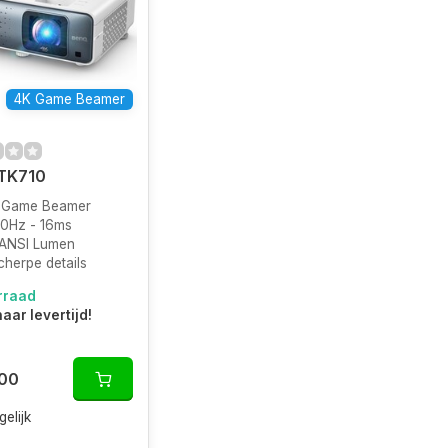
4K Game Beamer
TK710
 Game Beamer
60Hz - 16ms
ANSI Lumen
herpe details
rraad
aar levertijd!
,00
gelijk