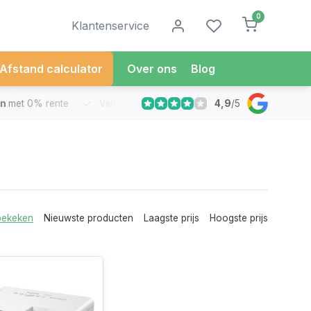
0
Klantenservice
Afstand calculator
Over ons
Blog
4,9
/
5
met 0% rente
Vandaag besteld
Morgen in Huis*
30 Dag
bekeken
Nieuwste producten
Laagste prijs
Hoogste prijs