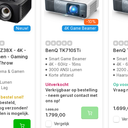
-10%
Nieuw!
4K Game Beamer
Z38X - 4K -
BenQ TK710STi
BenQ 
en - Gaming
Smart Game Beamer
Smart
 Throw
4K - 60Hz - 16ms
4K - 
3000 ANSI Lumen
3200 
ema & Gamen
Korte afstand
Haarsc
 Lumen
Uitverkocht
Op voo
t Lag
Verkrijgbaar op bestelling
Vraag n
- neem gerust contact met
 bestel snel!
ons op!
besteld,
1.699
og verzonden!
1.999,00
len is mogelijk.
1.799,00
Ver
Vergelijk