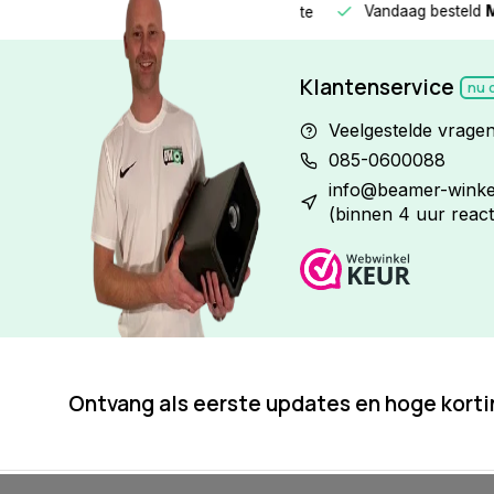
Vandaag besteld
Morge
Betaal in
3 gelijke delen
met 0% rente
Klantenservice
nu 
Veelgestelde vrage
085-0600088
info@beamer-winkel
(binnen 4 uur react
Ontvang als eerste updates en hoge kort