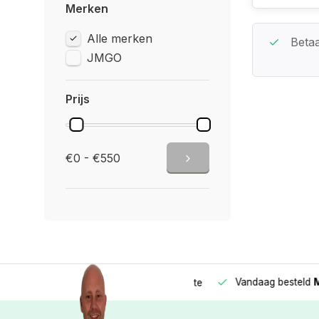
Merken
Alle merken
Beste Service Garantie
Betaa
JMGO
Prijs
€0 - €550
Vandaag besteld
Morge
Betaal in
3 gelijke delen
met 0% rente