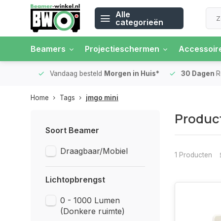
Alle
categorieën
Beamers
Projectieschermen
Accessoir
 rente
Vandaag besteld
Morgen in Huis*
30 Dagen
Ret
Home
Tags
jmgo mini
Produc
Soort Beamer
Draagbaar/Mobiel
1 Producten
Lichtopbrengst
0 - 1000 Lumen
(Donkere ruimte)