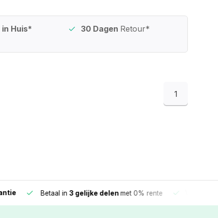
in Huis*
30 Dagen
Retour*
1
e
Vandaag beste
Betaal in
3 gelijke delen
met 0% rente