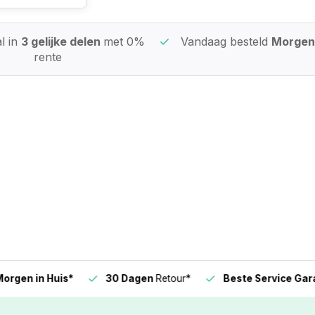
l in
3 gelijke delen
met 0%
Vandaag besteld
Morgen 
rente
n in Huis*
30 Dagen
Retour*
Beste Service Garanti