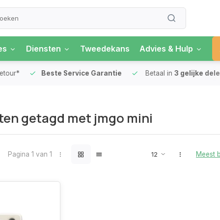
es
Diensten
Tweedekans
Advies & Hulp
our*
Beste Service Garantie
Betaal in
3 gelijke delen
ten getagd met jmgo mini
Pagina 1 van 1
Meest 