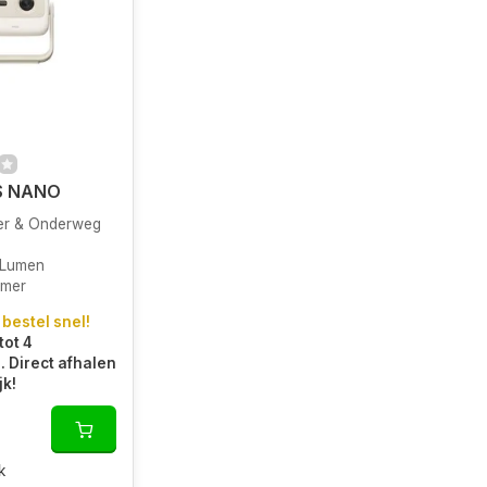
S NANO
er & Onderweg
 Lumen
amer
 bestel snel!
tot 4
 Direct afhalen
jk!
k