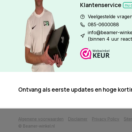
Klantenservice
nu 
Veelgestelde vrage
085-0600088
info@beamer-winkel
(binnen 4 uur react
Ontvang als eerste updates en hoge kort
            Wij slaan cookies op om onze website te verbeteren. Is dat akkoor
Algemene voorwaarden
Disclaimer
Privacy Policy
Sit
© Beamer-winkel.nl