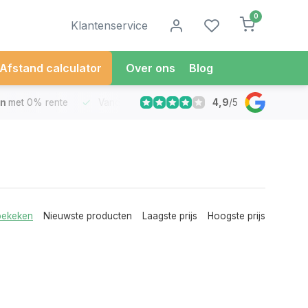
0
Klantenservice
Afstand calculator
Over ons
Blog
4,9
/
5
met 0% rente
Vandaag besteld
Morgen in Huis*
30 Dag
bekeken
Nieuwste producten
Laagste prijs
Hoogste prijs