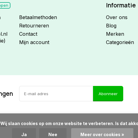
Informatie
open
n
Betaalmethoden
Over ons
Retourneren
Blog
.nl
Contact
Merken
ie)
Mijn account
Categorieën
ingen
Abonneer
d?

emap
Ja
Nee
Meer over cookies »