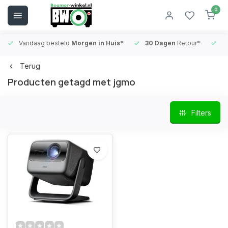
0
Vandaag besteld
Morgen in Huis*
30 Dagen
Retour*
B
Terug
Producten getagd met jgmo
Filters