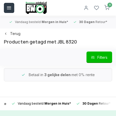
0
Vandaag besteld
Morgen in Huis*
30 Dagen
Retour*
B
Terug
Producten getagd met JBL 8320
Filters
Betaal in
3 gelijke delen
met 0% rente
Vandaag besteld
Morgen in Huis*
30 Dagen
Retour*