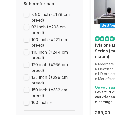
Schermformaat
< 80 inch (±178 cm
breed)
Best Ve
92 inch (±203 cm
breed)
100 inch (±221 cm
breed)
iVisions E
Series (m
110 inch (±244 cm
maten)
breed)
120 inch (±266 cm
Meerdere
Elektrisch
breed)
HD projec
135 inch (±299 cm
Met afsta
breed)
Op voorra
150 inch (±332 cm
Levertijd 2 
breed)
werkdagen.
160 inch >
niet mogeli
269,00