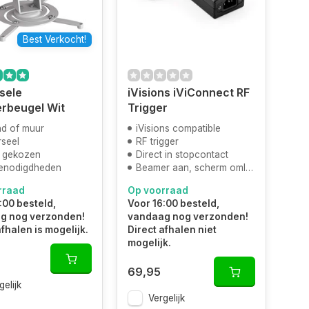
Best Verkocht!
sele
iVisions iViConnect RF
rbeugel Wit
Trigger
nd of muur
iVisions compatible
rseel
RF trigger
 gekozen
Direct in stopcontact
 benodigdheden
Beamer aan, scherm omlaag
rraad
Op voorraad
:00 besteld,
Voor 16:00 besteld,
g nog verzonden!
vandaag nog verzonden!
afhalen is mogelijk.
Direct afhalen niet
mogelijk.
69,95
gelijk
Vergelijk