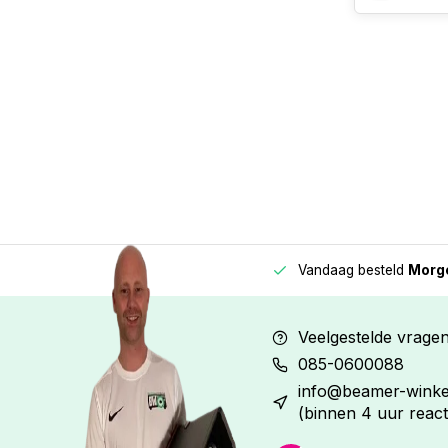
Vandaag besteld
Morge
Betaal in
3 gelijke delen
met 0% rente
Veelgestelde vrage
085-0600088
info@beamer-winkel
(binnen 4 uur react