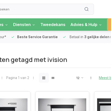
es
Diensten
Tweedekans
Advies & Hulp
our*
Beste Service Garantie
Betaal in
3 gelijke delen
en getagd met ivision
Pagina 1 van 2
Meest 