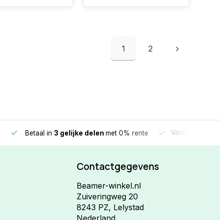
1
2
e
Vandaag beste
Betaal in
3 gelijke delen
met 0% rente
Contactgegevens
Beamer-winkel.nl
Zuiveringweg 20
8243 PZ, Lelystad
Nederland