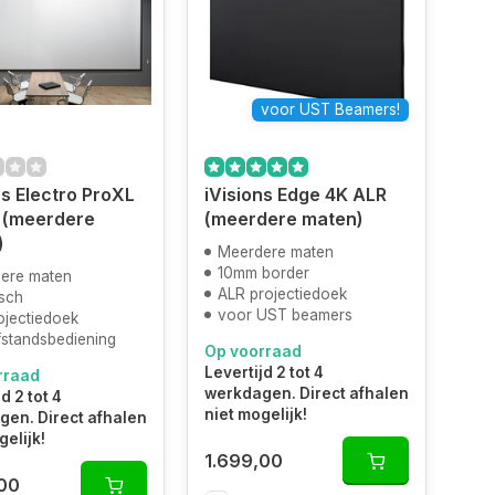
voor UST Beamers!
ns Electro ProXL
iVisions Edge 4K ALR
 (meerdere
(meerdere maten)
)
Meerdere maten
10mm border
ere maten
ALR projectiedoek
isch
voor UST beamers
ojectiedoek
fstandsbediening
Op voorraad
Levertijd 2 tot 4
rraad
werkdagen. Direct afhalen
d 2 tot 4
niet mogelijk!
en. Direct afhalen
gelijk!
1.699,00
,00