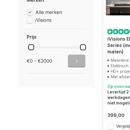
Merken
Alle merken
iVisions
Prijs
iVisions 
Series (m
maten)
€0 - €2000
Meerdere
Elektrisch
HD+ proje
Met afsta
Op voorra
Levertijd 2 
werkdagen.
niet mogeli
399,00
Vergelij