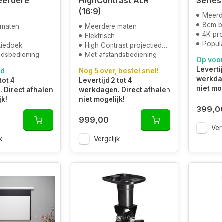
eerdere
HighContrast ALR
Series
(16:9)
Meerd
8cm b
 maten
Meerdere maten
4K pr
Elektrisch
Popula
tiedoek
High Contrast projectiedoek
ndsbediening
Met afstandsbediening
Op voo
Levertij
ad
Nog 5 over, bestel snel!
werkdag
tot 4
Levertijd 2 tot 4
niet mo
 Direct afhalen
werkdagen. Direct afhalen
jk!
niet mogelijk!
399,0
999,00
Ver
k
Vergelijk