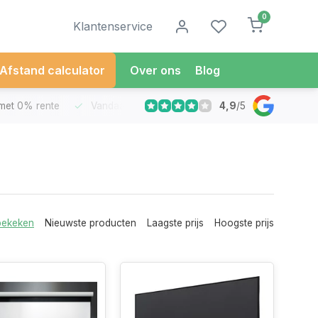
0
Klantenservice
Afstand calculator
Over ons
Blog
4,9
/
5
met 0% rente
Vandaag besteld
Morgen in Huis*
30 Dag
bekeken
Nieuwste producten
Laagste prijs
Hoogste prijs