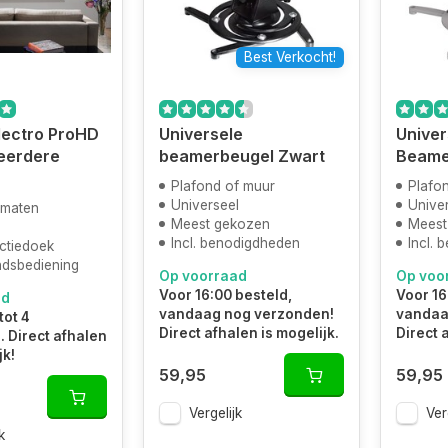
Best Verkocht!
Electro ProHD
Universele
Univer
eerdere
beamerbeugel Zwart
Beame
Plafond of muur
Plafo
Universeel
Unive
 maten
Meest gekozen
Meest
Incl. benodigdheden
Incl.
ctiedoek
ndsbediening
Op voorraad
Op voo
Voor 16:00 besteld,
Voor 16
ad
vandaag nog verzonden!
vandaa
tot 4
Direct afhalen is mogelijk.
Direct 
 Direct afhalen
jk!
59,95
59,95
Vergelijk
Ver
k