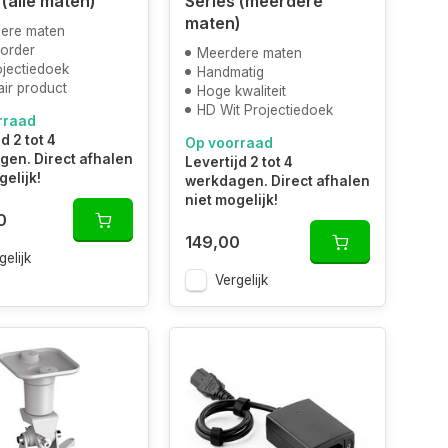
 (alle maten)
Series (meerdere
maten)
ere maten
order
Meerdere maten
ojectiedoek
Handmatig
ir product
Hoge kwaliteit
HD Wit Projectiedoek
rraad
d 2 tot 4
Op voorraad
en. Direct afhalen
Levertijd 2 tot 4
gelijk!
werkdagen. Direct afhalen
niet mogelijk!
0
149,00
gelijk
Vergelijk