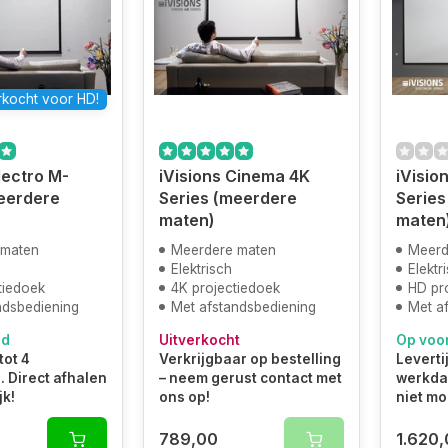
rkocht voor HD!
lectro M-
iVisions Cinema 4K
iVisio
eerdere
Series (meerdere
Series
maten)
maten
 maten
Meerdere maten
Meerd
Elektrisch
Elektr
tiedoek
4K projectiedoek
HD pr
ndsbediening
Met afstandsbediening
Met a
ad
Uitverkocht
Op voo
tot 4
Verkrijgbaar op bestelling
Levertij
 Direct afhalen
– neem gerust contact met
werkdag
jk!
ons op!
niet mo
789,00
1.620