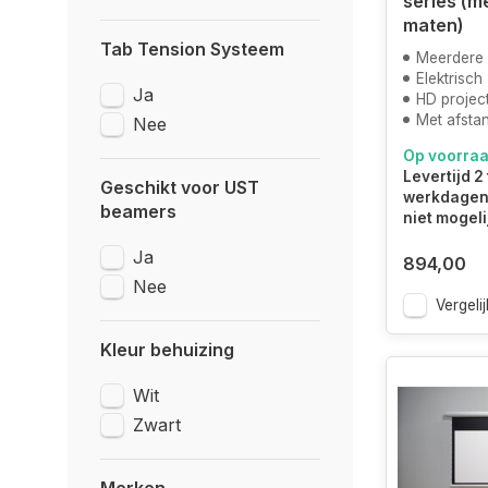
series (m
maten)
Tab Tension Systeem
Meerdere
Elektrisch
Ja
HD projec
Met afsta
Nee
Op voorra
Levertijd 2 
Geschikt voor UST
werkdagen.
beamers
niet mogeli
Ja
894,00
Nee
Vergelij
Kleur behuizing
Wit
Zwart