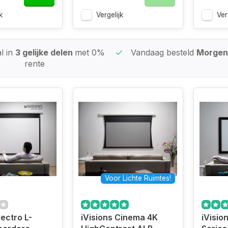
k
Vergelijk
Ver
l in
3 gelijke delen
met 0%
Vandaag besteld
Morgen 
rente
Voor Lichte Ruimtes!
lectro L-
iVisions Cinema 4K
iVisio