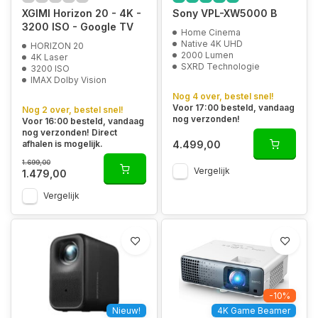
XGIMI Horizon 20 - 4K -
Sony VPL-XW5000 B
3200 ISO - Google TV
Home Cinema
Native 4K UHD
HORIZON 20
2000 Lumen
4K Laser
SXRD Technologie
3200 ISO
IMAX Dolby Vision
Nog 4 over, bestel snel!
Voor 17:00 besteld, vandaag
Nog 2 over, bestel snel!
nog verzonden!
Voor 16:00 besteld, vandaag
nog verzonden! Direct
4.499,00
afhalen is mogelijk.
1.699,00
Vergelijk
1.479,00
Vergelijk
-10%
Nieuw!
4K Game Beamer