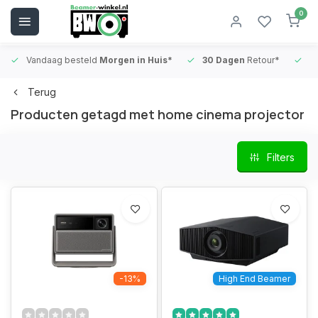
0
Vandaag besteld
Morgen in Huis*
30 Dagen
Retour*
B
Terug
Producten getagd met home cinema projector
Filters
-13%
High End Beamer