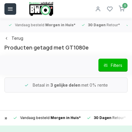
0
Vandaag besteld
Morgen in Huis*
30 Dagen
Retour*
B
Terug
Producten getagd met GT1080e
Filters
Betaal in
3 gelijke delen
met 0% rente
Vandaag besteld
Morgen in Huis*
30 Dagen
Retour*