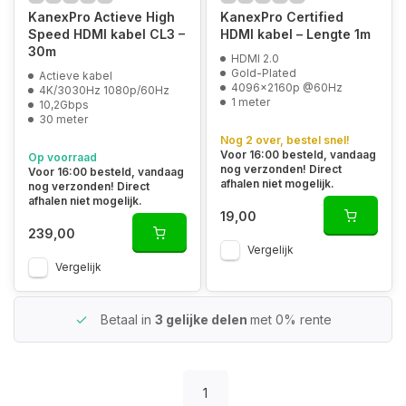
KanexPro Actieve High
KanexPro Certified
Speed HDMI kabel CL3 –
HDMI kabel – Lengte 1m
30m
HDMI 2.0
Gold-Plated
Actieve kabel
4096x2160p @60Hz
4K/3030Hz 1080p/60Hz
1 meter
10,2Gbps
30 meter
Nog 2 over, bestel snel!
Voor 16:00 besteld, vandaag
Op voorraad
nog verzonden! Direct
Voor 16:00 besteld, vandaag
afhalen niet mogelijk.
nog verzonden! Direct
afhalen niet mogelijk.
19,00
239,00
Vergelijk
Vergelijk
Betaal in
3 gelijke delen
met 0% rente
1