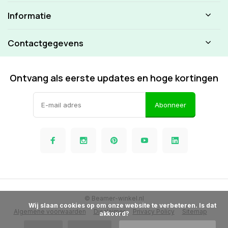
Informatie
Contactgegevens
Ontvang als eerste updates en hoge kortingen
Abonneer
© Beamer-winkel.nl
            Wij slaan cookies op om onze website te verbeteren. Is dat 
Algemene voorwaarden
Disclaimer
Privacy Policy
Sitemap
akkoord?
