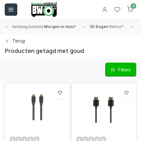
0
Vandaag besteld
Morgen in Huis*
30 Dagen
Retour*
B
Terug
Producten getagd met goud
Filters