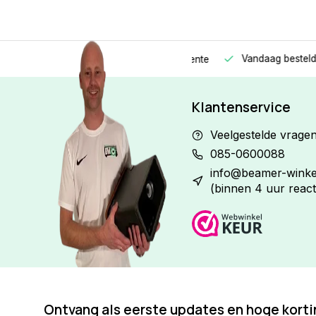
Vandaag besteld
Morge
Betaal in
3 gelijke delen
met 0% rente
Klantenservice
Veelgestelde vrage
085-0600088
info@beamer-winkel
(binnen 4 uur react
Ontvang als eerste updates en hoge kort