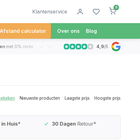
0
Klantenservice
Afstand calculator
Over ons
Blog
4,9
/
5
met 0% rente
Vandaag besteld
Morgen in Huis*
30 Dag
bekeken
Nieuwste producten
Laagste prijs
Hoogste prijs
in Huis*
30 Dagen
Retour*