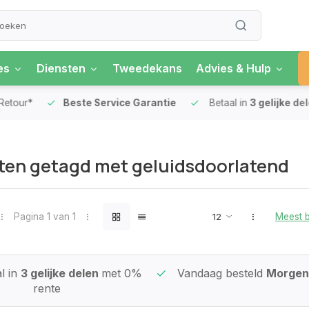
es
Diensten
Tweedekans
Advies & Hulp
our*
Beste Service Garantie
Betaal in
3 gelijke delen
ten getagd met geluidsdoorlatend
Pagina 1 van 1
Meest 
l in
3 gelijke delen
met 0%
Vandaag besteld
Morgen 
rente