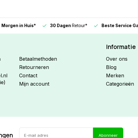
n in Huis*
30 Dagen
Retour*
Beste Service Garanti
Informatie
n
Betaalmethoden
Over ons
Retourneren
Blog
.nl
Contact
Merken
ie)
Mijn account
Categorieën
ingen
Abonneer