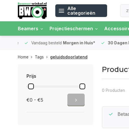
Alle
categorieën
Beamers
Projectieschermen
Accessoir
 rente
Vandaag besteld
Morgen in Huis*
30 Dagen
Ret
Home
Tags
geluidsdoorlatend
Produc
Prijs
0 Producten
€0 - €5
Beste Service Garantie
Betaa