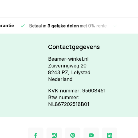
e
Vandaag beste
Betaal in
3 gelijke delen
met 0% rente
Contactgegevens
Beamer-winkel.nl
Zuiveringweg 20
8243 PZ, Lelystad
Nederland
KVK nummer: 95608451
Btw nummer:
NL867202518B01