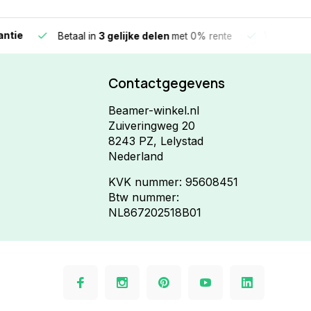
e
Vandaag beste
Betaal in
3 gelijke delen
met 0% rente
Contactgegevens
Beamer-winkel.nl
Zuiveringweg 20
8243 PZ, Lelystad
Nederland
KVK nummer: 95608451
Btw nummer:
NL867202518B01