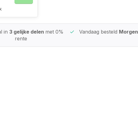
k
l in
3 gelijke delen
met 0%
Vandaag besteld
Morgen 
rente