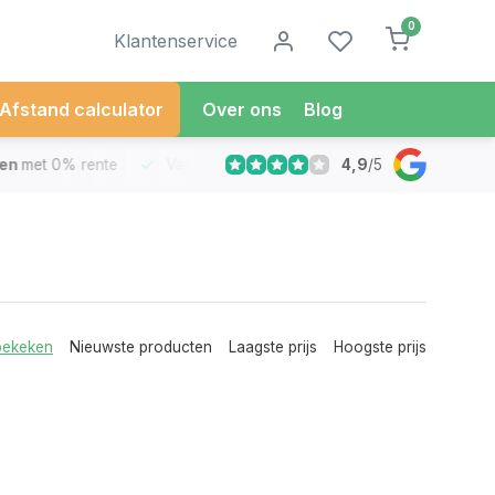
0
Klantenservice
Afstand calculator
Over ons
Blog
4,9
/
5
met 0% rente
Vandaag besteld
Morgen in Huis*
30 Dag
bekeken
Nieuwste producten
Laagste prijs
Hoogste prijs