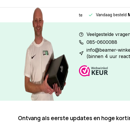
Vandaag besteld
Morge
Betaal in
3 gelijke delen
met 0% rente
Veelgestelde vrage
085-0600088
info@beamer-winkel
(binnen 4 uur react
Ontvang als eerste updates en hoge kort