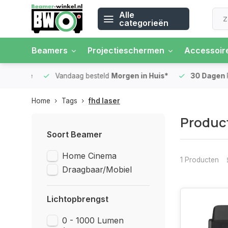
Alle
categorieën
Beamers
Projectieschermen
Accessoir
 rente
Vandaag besteld
Morgen in Huis*
30 Dagen
Ret
Home
Tags
fhd laser
Product
Soort Beamer
Home Cinema
1 Producten
Draagbaar/Mobiel
Lichtopbrengst
0 - 1000 Lumen