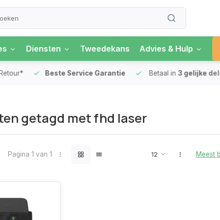
es
Diensten
Tweedekans
Advies & Hulp
our*
Beste Service Garantie
Betaal in
3 gelijke delen
en getagd met fhd laser
Pagina 1 van 1
Meest 