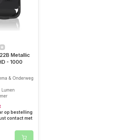
22B Metallic
HD - 1000
ema & Onderweg
I Lumen
amer
t
r op bestelling
ust contact met