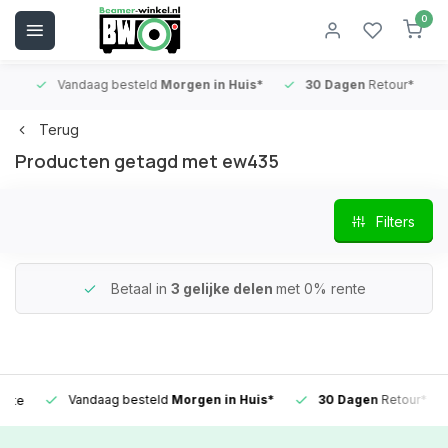
0
Vandaag besteld
Morgen in Huis*
30 Dagen
Retour*
B
Terug
Producten getagd met ew435
Filters
Betaal in
3 gelijke delen
met 0% rente
Vandaag besteld
Morgen in Huis*
30 Dagen
Retour*