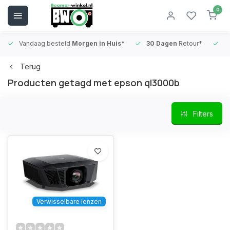
0
Vandaag besteld
Morgen in Huis*
30 Dagen
Retour*
B
Terug
Producten getagd met epson ql3000b
Filters
Verwisselbare lenzen