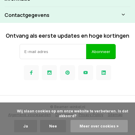
Contactgegevens
Ontvang als eerste updates en hoge kortingen
Abonneer
© Beamer-winkel.nl
            Wij slaan cookies op om onze website te verbeteren. Is dat 
Algemene voorwaarden
Disclaimer
Privacy Policy
Sitemap
akkoord?

Ja
Nee
Meer over cookies »