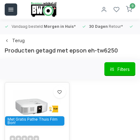
0
Vandaag besteld
Morgen in Huis*
30 Dagen
Retour*
B
Terug
Producten getagd met epson eh-tw6250
Filters
Met Gratis Pathe Thuis Film
Bon!