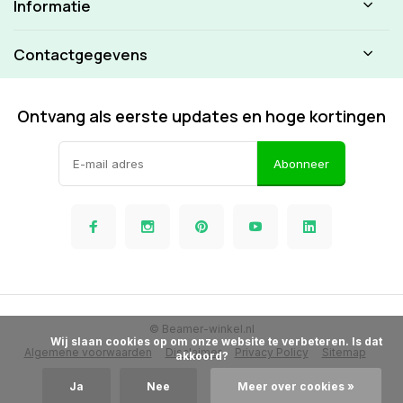
Informatie
Contactgegevens
Ontvang als eerste updates en hoge kortingen
Abonneer
© Beamer-winkel.nl
            Wij slaan cookies op om onze website te verbeteren. Is dat 
Algemene voorwaarden
Disclaimer
Privacy Policy
Sitemap
akkoord?

Ja
Nee
Meer over cookies »