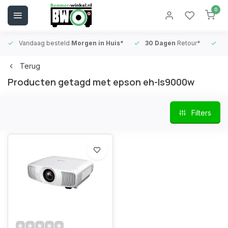
0
Vandaag besteld
Morgen in Huis*
30 Dagen
Retour*
B
Terug
Producten getagd met epson eh-ls9000w
Filters