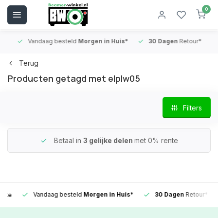
0
Vandaag besteld
Morgen in Huis*
30 Dagen
Retour*
B
Terug
Producten getagd met elplw05
Filters
Betaal in
3 gelijke delen
met 0% rente
Vandaag besteld
Morgen in Huis*
30 Dagen
Retour*