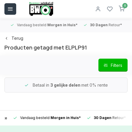
0
Vandaag besteld
Morgen in Huis*
30 Dagen
Retour*
B
Terug
Producten getagd met ELPLP91
Filters
Betaal in
3 gelijke delen
met 0% rente
Vandaag besteld
Morgen in Huis*
30 Dagen
Retour*