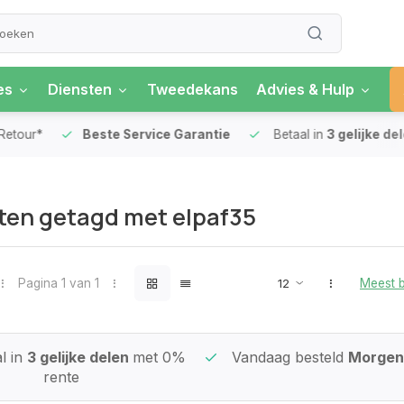
es
Diensten
Tweedekans
Advies & Hulp
our*
Beste Service Garantie
Betaal in
3 gelijke delen
ten getagd met elpaf35
Pagina 1 van 1
Meest 
l in
3 gelijke delen
met 0%
Vandaag besteld
Morgen 
rente