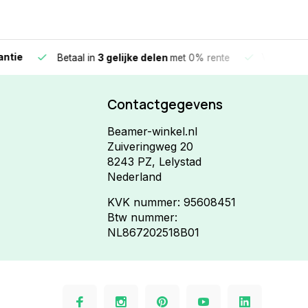
e
Vandaag beste
Betaal in
3 gelijke delen
met 0% rente
Contactgegevens
Beamer-winkel.nl
Zuiveringweg 20
8243 PZ, Lelystad
Nederland
KVK nummer: 95608451
Btw nummer:
NL867202518B01