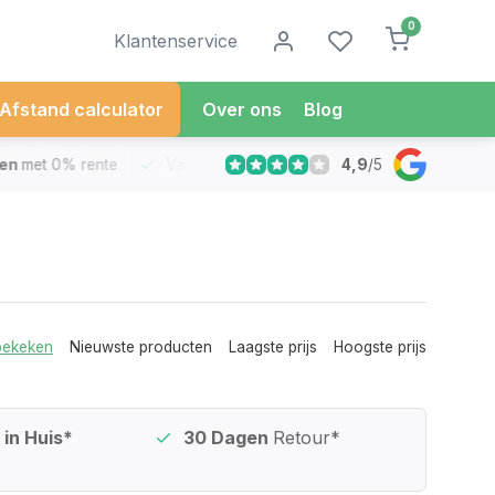
0
Klantenservice
Afstand calculator
Over ons
Blog
4,9
/
5
met 0% rente
Vandaag besteld
Morgen in Huis*
30 Dag
bekeken
Nieuwste producten
Laagste prijs
Hoogste prijs
in Huis*
30 Dagen
Retour*