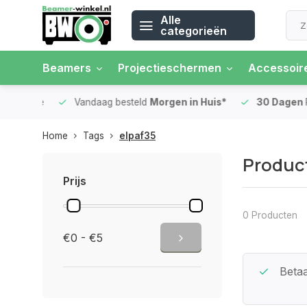
Alle
categorieën
Beamers
Projectieschermen
Accessoir
 rente
Vandaag besteld
Morgen in Huis*
30 Dagen
Ret
Home
Tags
elpaf35
Produc
Prijs
0 Producten
€0 - €5
Beste Service Garantie
Betaa