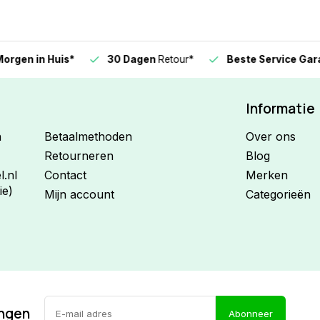
n in Huis*
30 Dagen
Retour*
Beste Service Garanti
Informatie
n
Betaalmethoden
Over ons
Retourneren
Blog
.nl
Contact
Merken
ie)
Mijn account
Categorieën
ingen
Abonneer