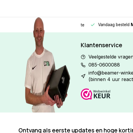
Vandaag besteld
Morge
Betaal in
3 gelijke delen
met 0% rente
Klantenservice
Veelgestelde vrage
085-0600088
info@beamer-winkel
(binnen 4 uur react
Ontvang als eerste updates en hoge kort