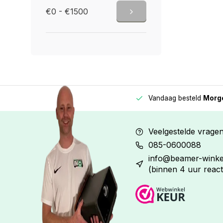
€0 - €1500
Vandaag besteld
Morge
Betaal in
3 gelijke delen
met 0% rente
Veelgestelde vrage
085-0600088
info@beamer-winkel
(binnen 4 uur react