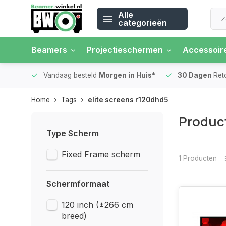
Alle
categorieën
Beamers
Projectieschermen
Accessoir
 rente
Vandaag besteld
Morgen in Huis*
30 Dagen
Ret
Home
Tags
elite screens r120dhd5
Product
Type Scherm
Fixed Frame scherm
1 Producten
Schermformaat
120 inch (±266 cm
breed)