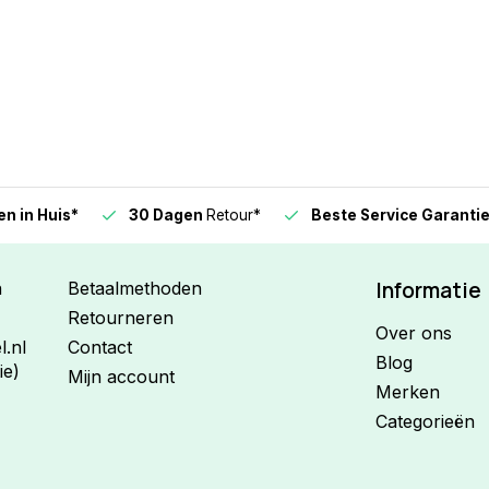
n in Huis*
30 Dagen
Retour*
Beste Service Garanti
Informatie
n
Betaalmethoden
Retourneren
Over ons
.nl
Contact
Blog
ie)
Mijn account
Merken
Categorieën