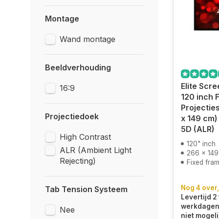
Montage
Wand montage
Beeldverhouding
Elite Scr
16:9
120 inch 
Projectie
Projectiedoek
x 149 cm)
5D (ALR)
High Contrast
120" inch
ALR (Ambient Light
266 x 149
Rejecting)
Fixed frame p
Nog 4 over,
Tab Tension Systeem
Levertijd 2 
werkdagen.
Nee
niet mogeli