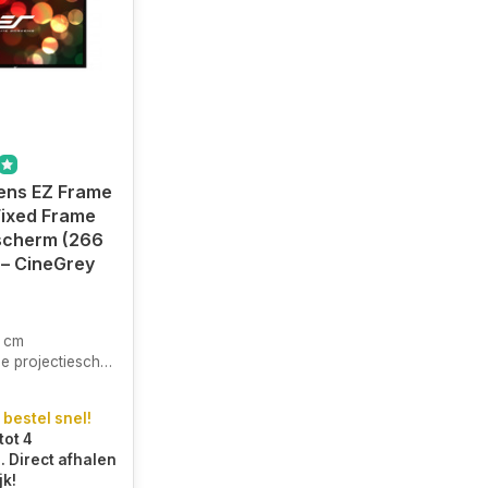
eens EZ Frame
Fixed Frame
scherm (266
 – CineGrey
 cm
rojectiescherm (ALR)
 bestel snel!
tot 4
 Direct afhalen
jk!