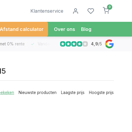
0
Klantenservice
Afstand calculator
Over ons
Blog
4,9
/
5
met 0% rente
Vandaag besteld
Morgen in Huis*
30 Dag
d5
bekeken
Nieuwste producten
Laagste prijs
Hoogste prijs