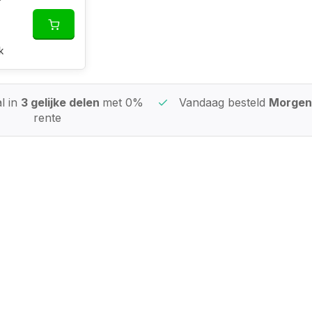
k
l in
3 gelijke delen
met 0%
Vandaag besteld
Morgen 
rente