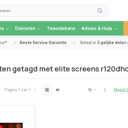
es
Diensten
Tweedekans
Advies & Hulp
our*
Beste Service Garantie
Betaal in
3 gelijke delen
en getagd met elite screens r120dh
Pagina 1 van 1
Meest 