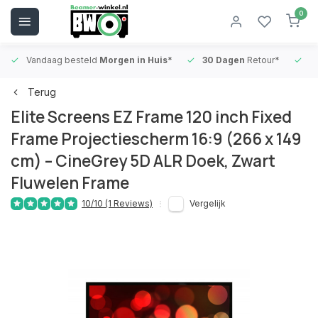
0
Vandaag besteld
Morgen in Huis*
30 Dagen
Retour*
B
Terug
Elite Screens EZ Frame 120 inch Fixed
Frame Projectiescherm 16:9 (266 x 149
cm) – CineGrey 5D ALR Doek, Zwart
Fluwelen Frame
10/10 (1 Reviews)
Vergelijk