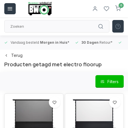
0
Vandaag besteld
Morgen in Huis*
30 Dagen
Retour*
B
Terug
Producten getagd met electro floorup
Filters