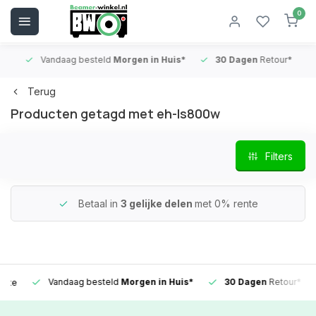
0
Vandaag besteld
Morgen in Huis*
30 Dagen
Retour*
B
Terug
Producten getagd met eh-ls800w
Filters
Betaal in
3 gelijke delen
met 0% rente
Vandaag besteld
Morgen in Huis*
30 Dagen
Retour*