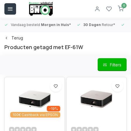
0
Vandaag besteld
Morgen in Huis*
30 Dagen
Retour*
B
Terug
Producten getagd met EF-61W
Filters
-19%
100€ Cashback via EPSON