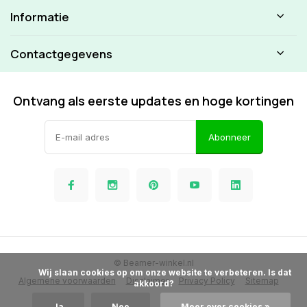
Informatie
Contactgegevens
Ontvang als eerste updates en hoge kortingen
Abonneer
© Beamer-winkel.nl
            Wij slaan cookies op om onze website te verbeteren. Is dat 
Algemene voorwaarden
Disclaimer
Privacy Policy
Sitemap
akkoord?

Ja
Nee
Meer over cookies »