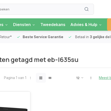
es
Diensten
Tweedekans
Advies & Hulp
our*
Beste Service Garantie
Betaal in
3 gelijke delen
ten getagd met eb-l635su
Pagina 1 van 1
Meest 