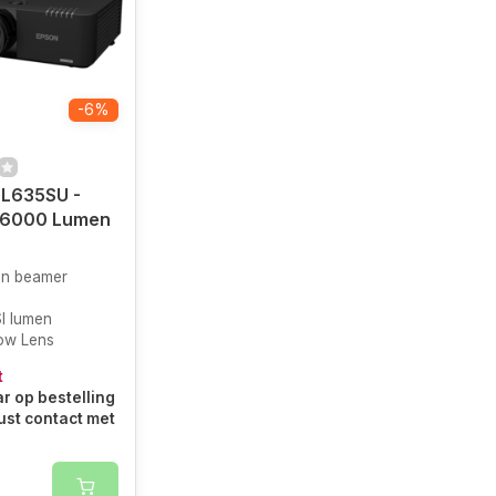
-6%
-L635SU -
 6000 Lumen
en beamer
I lumen
ow Lens
t
r op bestelling
ust contact met