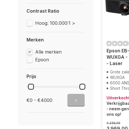
Contrast Ratio
Hoog: 100.000:1 >
Merken
Epson EB
Alle merken
WUXGA -
Epson
- Laser
Grote zal
Prijs
WUXGA
6000 ANS
Short Thr
Uitverkoch
€0 - €4000
Verkrijgbaa
- neem ger
ons op!
4.239,00
3.969,00