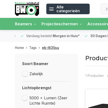
Alle
categorieën
Beamers
Projectieschermen
Accessoir
 rente
Vandaag besteld
Morgen in Huis*
30 Dagen
Ret
Home
Tags
eb-l635su
Produc
Soort Beamer
Zakelijk
1 Producten
Lichtopbrengst
5000 + Lumen (Zeer
Lichte Ruimte)