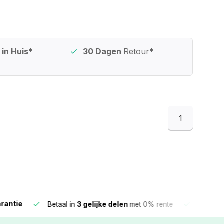
in Huis*
30 Dagen
Retour*
1
e
Vandaag beste
Betaal in
3 gelijke delen
met 0% rente