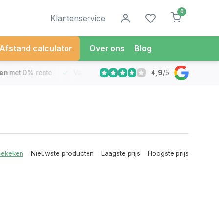
0
Klantenservice
Afstand calculator
Over ons
Blog
4,9
/
5
met 0% rente
Vandaag besteld
Morgen in Huis*
30 Dag
bekeken
Nieuwste producten
Laagste prijs
Hoogste prijs