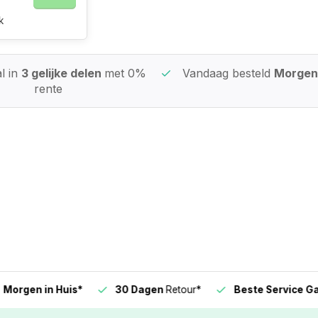
k
l in
3 gelijke delen
met 0%
Vandaag besteld
Morgen 
rente
n in Huis*
30 Dagen
Retour*
Beste Service Garanti