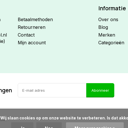
Informatie
n
Betaalmethoden
Over ons
Retourneren
Blog
.nl
Contact
Merken
ie)
Mijn account
Categorieën
ingen
Abonneer
d?

emap