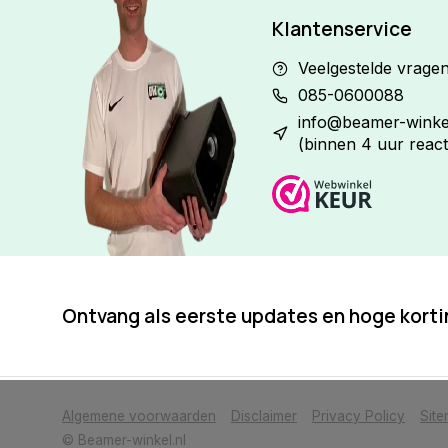
Klantenservice
Veelgestelde vrage
085-0600088
info@beamer-winkel
(binnen 4 uur react
Ontvang als eerste updates en hoge kort
            Wij slaan cookies op om onze website te verbeteren. Is dat akkoor
Algemene voorwaarden
Disclaimer
Privacy Policy
Sit
© Beamer-winkel.nl