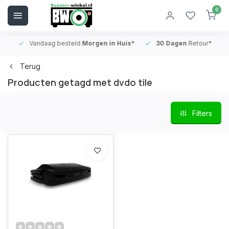
0
Vandaag besteld
Morgen in Huis*
30 Dagen
Retour*
B
Terug
Producten getagd met dvdo tile
Filters