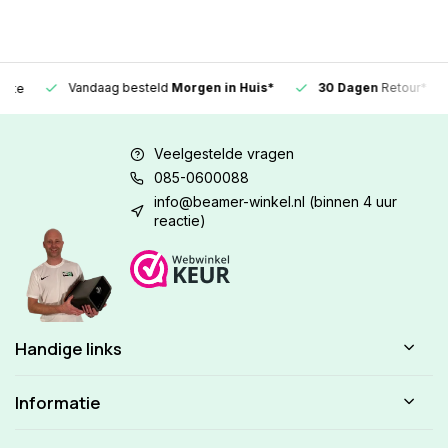
Vandaag besteld
Morgen in Huis*
30 Dagen
Retour*
Veelgestelde vragen
085-0600088
info@beamer-winkel.nl
(binnen 4 uur
reactie)
Handige links
Informatie