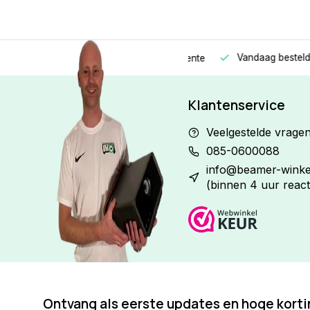
Vandaag besteld
Morge
Betaal in
3 gelijke delen
met 0% rente
Klantenservice
Veelgestelde vrage
085-0600088
info@beamer-winkel
(binnen 4 uur react
Ontvang als eerste updates en hoge kort