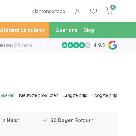
0
Klantenservice
Afstand calculator
Over ons
Blog
4,9
/
5
met 0% rente
Vandaag besteld
Morgen in Huis*
30 Dag
bekeken
Nieuwste producten
Laagste prijs
Hoogste prijs
in Huis*
30 Dagen
Retour*