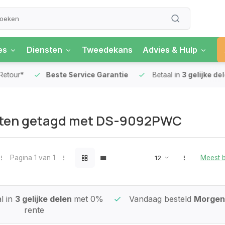
es
Diensten
Tweedekans
Advies & Hulp
our*
Beste Service Garantie
Betaal in
3 gelijke delen
ten getagd met DS-9092PWC
Pagina 1 van 1
Meest 
l in
3 gelijke delen
met 0%
Vandaag besteld
Morgen 
rente