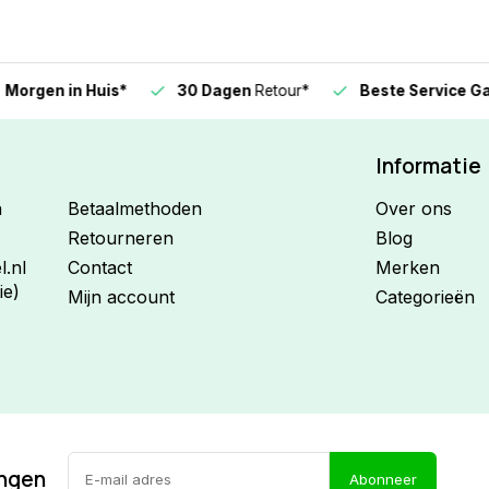
n in Huis*
30 Dagen
Retour*
Beste Service Garanti
Informatie
n
Betaalmethoden
Over ons
Retourneren
Blog
.nl
Contact
Merken
ie)
Mijn account
Categorieën
ingen
Abonneer