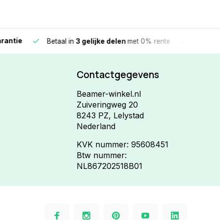
e
Vandaag beste
Betaal in
3 gelijke delen
met 0% rente
Contactgegevens
Beamer-winkel.nl
Zuiveringweg 20
8243 PZ, Lelystad
Nederland
KVK nummer: 95608451
Btw nummer:
NL867202518B01