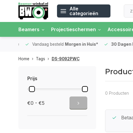
Alle
categorieën
Beamers
Projectieschermen
Accessoir
 rente
Vandaag besteld
Morgen in Huis*
30 Dagen
Ret
Home
Tags
DS-9092PWC
Produc
Prijs
0 Producten
€0 - €5
Beste Service Garantie
Betaa