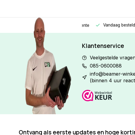
Vandaag besteld
Morge
Betaal in
3 gelijke delen
met 0% rente
Klantenservice
Veelgestelde vrage
085-0600088
info@beamer-winkel
(binnen 4 uur react
Ontvang als eerste updates en hoge kort