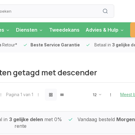
es
Diensten
Tweedekans
Advies & Hulp
our*
Beste Service Garantie
Betaal in
3 gelijke delen
ten getagd met descender
Pagina 1 van 1
Meest 
l in
3 gelijke delen
met 0%
Vandaag besteld
Morgen 
rente