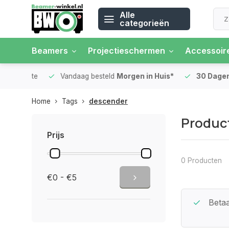
Alle
categorieën
Beamers
Projectieschermen
Accessoir
 rente
Vandaag besteld
Morgen in Huis*
30 Dagen
Ret
Home
Tags
descender
Produc
Prijs
0 Producten
€0 - €5
Beste Service Garantie
Betaa