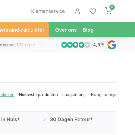
0
Klantenservice
Afstand calculator
Over ons
Blog
4,9
/
5
met 0% rente
Vandaag besteld
Morgen in Huis*
30 Dag
bekeken
Nieuwste producten
Laagste prijs
Hoogste prijs
in Huis*
30 Dagen
Retour*