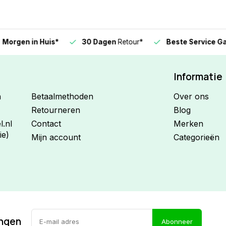
n in Huis*
30 Dagen
Retour*
Beste Service Garanti
Informatie
n
Betaalmethoden
Over ons
Retourneren
Blog
.nl
Contact
Merken
ie)
Mijn account
Categorieën
ingen
Abonneer