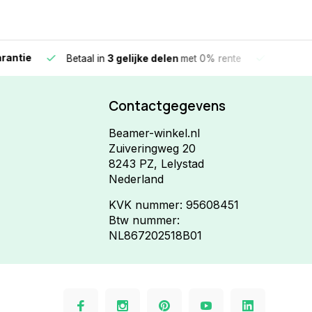
e
Vandaag beste
Betaal in
3 gelijke delen
met 0% rente
Contactgegevens
Beamer-winkel.nl
Zuiveringweg 20
8243 PZ, Lelystad
Nederland
KVK nummer: 95608451
Btw nummer:
NL867202518B01