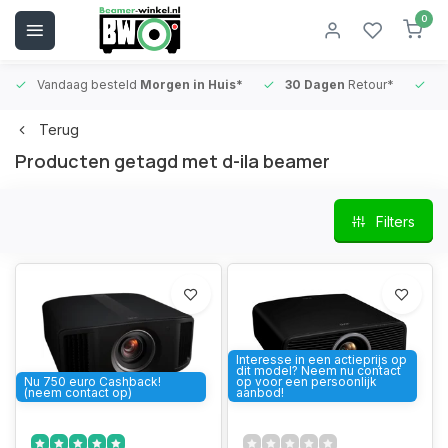
0
Vandaag besteld
Morgen in Huis*
30 Dagen
Retour*
B
Terug
Producten getagd met d-ila beamer
Filters
Interesse in een actieprijs op
dit model? Neem nu contact
Nu 750 euro Cashback!
op voor een persoonlijk
(neem contact op)
aanbod!