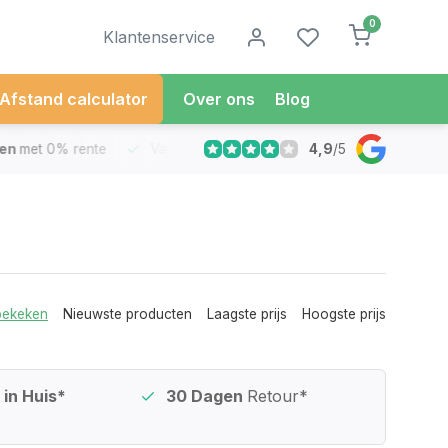
0
Klantenservice
Afstand calculator
Over ons
Blog
4,9
/
5
met 0% rente
Vandaag besteld
Morgen in Huis*
30 Dag
bekeken
Nieuwste producten
Laagste prijs
Hoogste prijs
in Huis*
30 Dagen
Retour*