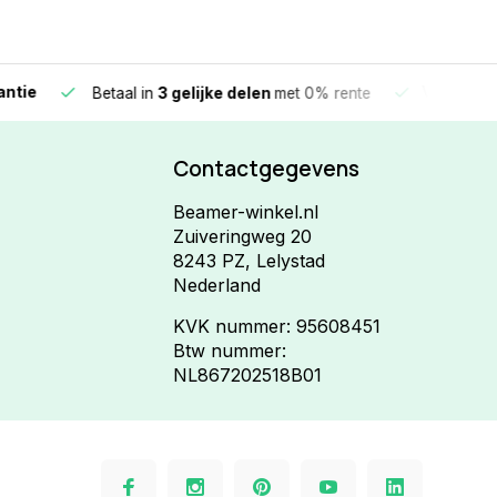
e
Vandaag beste
Betaal in
3 gelijke delen
met 0% rente
Contactgegevens
Beamer-winkel.nl
Zuiveringweg 20
8243 PZ, Lelystad
Nederland
KVK nummer: 95608451
Btw nummer:
NL867202518B01