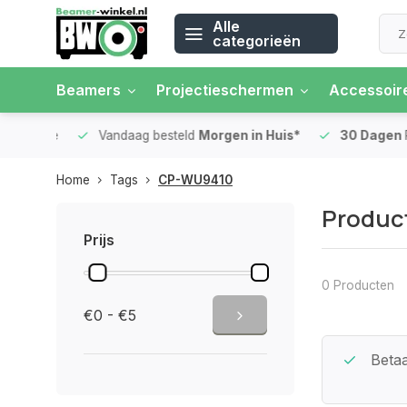
Alle
categorieën
Beamers
Projectieschermen
Accessoir
 rente
Vandaag besteld
Morgen in Huis*
30 Dagen
Ret
Home
Tags
CP-WU9410
Produc
Prijs
0 Producten
€0 - €5
Beste Service Garantie
Betaa