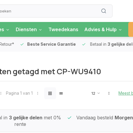
es
Diensten
Tweedekans
Advies & Hulp
our*
Beste Service Garantie
Betaal in
3 gelijke delen
ten getagd met CP-WU9410
Pagina 1 van 1
Meest 
l in
3 gelijke delen
met 0%
Vandaag besteld
Morgen 
rente