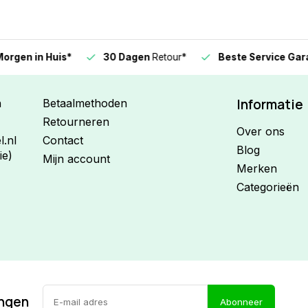
n in Huis*
30 Dagen
Retour*
Beste Service Garanti
Informatie
n
Betaalmethoden
Retourneren
Over ons
.nl
Contact
Blog
ie)
Mijn account
Merken
Categorieën
ingen
Abonneer