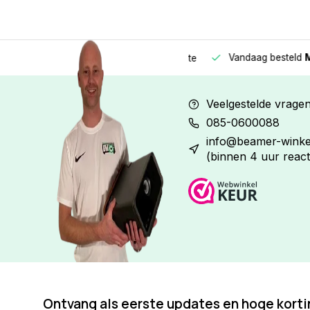
Vandaag besteld
Morge
Betaal in
3 gelijke delen
met 0% rente
Veelgestelde vrage
085-0600088
info@beamer-winkel
(binnen 4 uur react
Ontvang als eerste updates en hoge kort