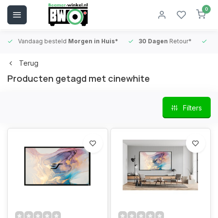
0
Vandaag besteld
Morgen in Huis*
30 Dagen
Retour*
B
Terug
Producten getagd met cinewhite
Filters