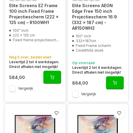
Elite Screens EZ Frame
Elite Screens AEON
100 inch Fixed Frame
Edge Free 150 inch
Projectiescherm (222 x
Projectiescherm 16:9
125 cm) – R100WH1
(332 x 187 cm) -
AR150WH2
100" inch
222 x 125 cm
150" inch
Fixed frame projectiescherm
332x187cm
Fixed Frame scherm
CineWhite doek
Nog 5 over, bestel snel!
Levertijd 2 tot 4 werkdagen.
Op voorraad
Direct afhalen niet mogelijk!
Levertijd 2 tot 4 werkdagen.
Direct afhalen niet mogelijk!
584,00
864,00
Vergelijk
Vergelijk