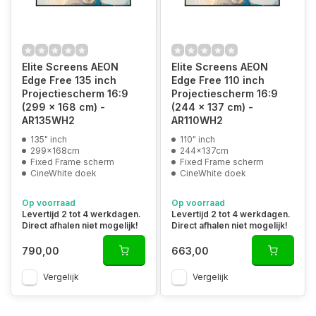
Elite Screens AEON
Elite Screens AEON
Edge Free 135 inch
Edge Free 110 inch
Projectiescherm 16:9
Projectiescherm 16:9
(299 x 168 cm) -
(244 x 137 cm) -
AR135WH2
AR110WH2
135" inch
110" inch
299x168cm
244x137cm
Fixed Frame scherm
Fixed Frame scherm
CineWhite doek
CineWhite doek
Op voorraad
Op voorraad
Levertijd 2 tot 4 werkdagen.
Levertijd 2 tot 4 werkdagen.
Direct afhalen niet mogelijk!
Direct afhalen niet mogelijk!
790,00
663,00
Vergelijk
Vergelijk