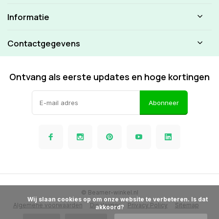
Informatie
Contactgegevens
Ontvang als eerste updates en hoge kortingen
Abonneer
© Beamer-winkel.nl
            Wij slaan cookies op om onze website te verbeteren. Is dat 
Algemene voorwaarden
Disclaimer
Privacy Policy
Sitemap
akkoord?
