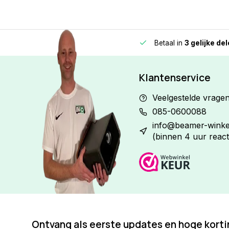
etour*
Beste Service Garantie
Betaal in
3 gelijke de
Klantenservice
Veelgestelde vrage
085-0600088
info@beamer-winkel
(binnen 4 uur react
Ontvang als eerste updates en hoge kort