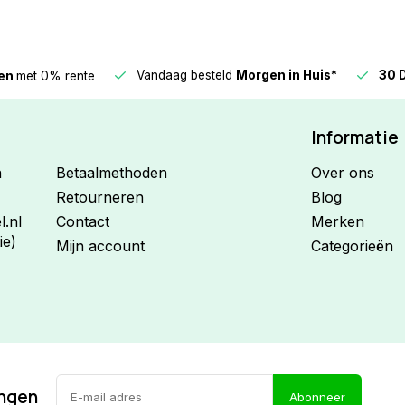
Vandaag besteld
Morgen in Huis*
30 
len
met 0% rente
Informatie
n
Betaalmethoden
Over ons
Retourneren
Blog
.nl
Contact
Merken
ie)
Mijn account
Categorieën
ingen
Abonneer