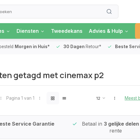
es
Diensten
Tweedekans
Advies & Hulp
besteld
Morgen in Huis*
30 Dagen
Retour*
Beste Serv
ten getagd met cinemax p2
Pagina 1 van 1
Meest 
este Service Garantie
Betaal in
3 gelijke dele
rente