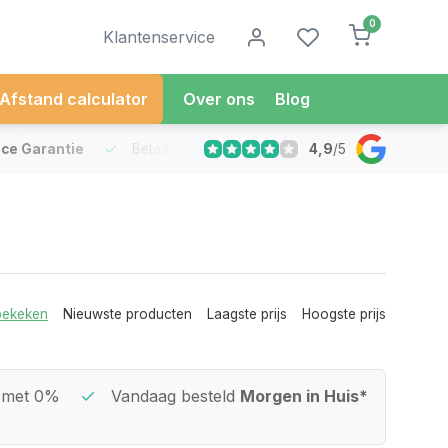
0
Klantenservice
Afstand calculator
Over ons
Blog
4,9
/
5
ice Garantie
Betaal in
3 gelijke delen
met 0% rente
Va
bekeken
Nieuwste producten
Laagste prijs
Hoogste prijs
n
met 0%
Vandaag besteld
Morgen in Huis*