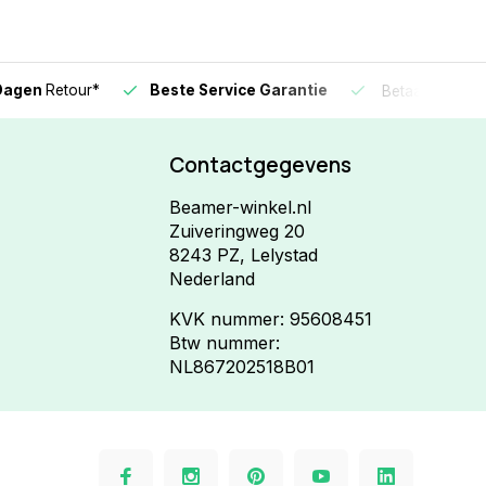
Dagen
Retour*
Beste Service Garantie
Betaal in
3 gel
Contactgegevens
Beamer-winkel.nl
Zuiveringweg 20
8243 PZ, Lelystad
Nederland
KVK nummer: 95608451
Btw nummer:
NL867202518B01