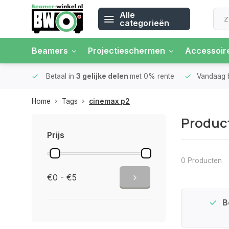
Alle
categorieën
Beamers
Projectieschermen
Accessoir
rantie
Betaal in
3 gelijke delen
met 0% rente
Vandaag 
Home
Tags
cinemax p2
Produc
Prijs
0 Producten
€0 - €5
n Huis*
30 Dagen
Retour*
B