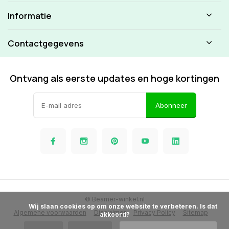
Informatie
Contactgegevens
Ontvang als eerste updates en hoge kortingen
Abonneer
© Beamer-winkel.nl
            Wij slaan cookies op om onze website te verbeteren. Is dat 
Algemene voorwaarden
Disclaimer
Privacy Policy
Sitemap
akkoord?
