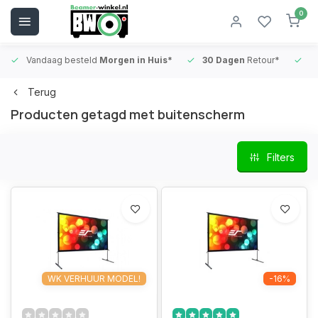
0
Vandaag besteld
Morgen in Huis*
30 Dagen
Retour*
B
Terug
Producten getagd met buitenscherm
Filters
WK VERHUUR MODEL!
-16%