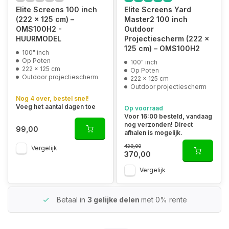
Elite Screens 100 inch
Elite Screens Yard
(222 x 125 cm) –
Master2 100 inch
OMS100H2 -
Outdoor
HUURMODEL
Projectiescherm (222 x
125 cm) – OMS100H2
100" inch
Op Poten
100" inch
222 x 125 cm
Op Poten
Outdoor projectiescherm
222 x 125 cm
Outdoor projectiescherm
Nog 4 over, bestel snel!
Voeg het aantal dagen toe
Op voorraad
Voor 16:00 besteld, vandaag
nog verzonden! Direct
99,00
afhalen is mogelijk.
439,00
Vergelijk
370,00
Vergelijk
Betaal in
3 gelijke delen
met 0% rente