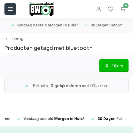
0
Vandaag besteld
Morgen in Huis*
30 Dagen
Retour*
B
Terug
Producten getagd met bluetooth
Filters
Betaal in
3 gelijke delen
met 0% rente
Vandaag besteld
Morgen in Huis*
30 Dagen
Retour*