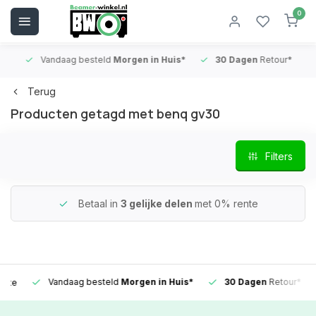
0
Vandaag besteld
Morgen in Huis*
30 Dagen
Retour*
B
Terug
Producten getagd met benq gv30
Filters
Betaal in
3 gelijke delen
met 0% rente
Vandaag besteld
Morgen in Huis*
30 Dagen
Retour*