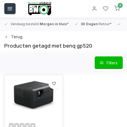
0
Vandaag besteld
Morgen in Huis*
30 Dagen
Retour*
B
Terug
Producten getagd met benq gp520
Filters