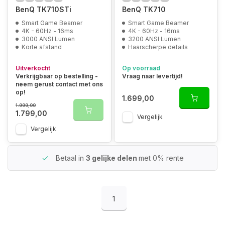
BenQ TK710STi
BenQ TK710
Smart Game Beamer
Smart Game Beamer
4K - 60Hz - 16ms
4K - 60Hz - 16ms
3000 ANSI Lumen
3200 ANSI Lumen
Korte afstand
Haarscherpe details
Uitverkocht
Op voorraad
Verkrijgbaar op bestelling -
Vraag naar levertijd!
neem gerust contact met ons
op!
1.699,00
1.999,00
1.799,00
Vergelijk
Vergelijk
Betaal in
3 gelijke delen
met 0% rente
1