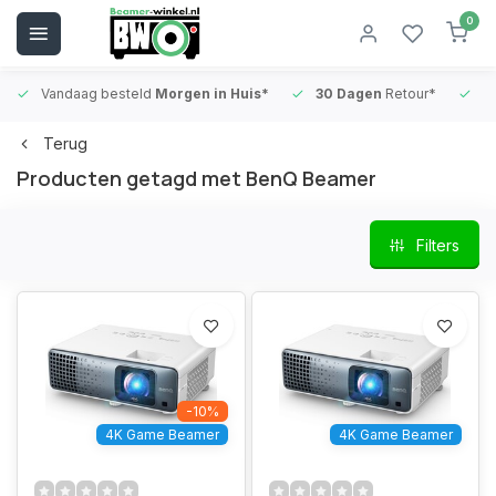
0
Vandaag besteld
Morgen in Huis*
30 Dagen
Retour*
B
Terug
Producten getagd met BenQ Beamer
Filters
-10%
4K Game Beamer
4K Game Beamer