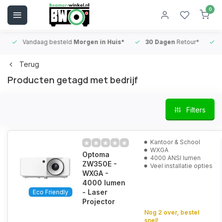
0
Vandaag besteld
Morgen in Huis*
30 Dagen
Retour*
B
Terug
Producten getagd met bedrijf
Filters
Kantoor & School
WXGA
Optoma
4000 ANSI lumen
ZW350E -
Veel installatie opties
WXGA -
4000 lumen
- Laser
Eco Friendly
Projector
Nog 2 over, bestel
snel!