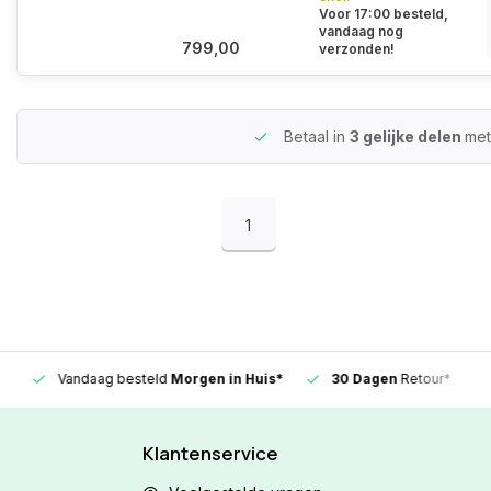
Voor 17:00 besteld,
vandaag nog
799,00
verzonden!
Betaal in
3 gelijke delen
met
1
Vandaag besteld
Morgen in Huis*
30 Dagen
Retour*
Klantenservice