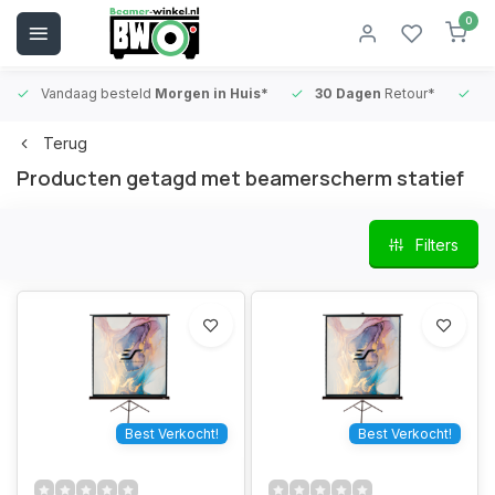
0
Vandaag besteld
Morgen in Huis*
30 Dagen
Retour*
B
Terug
Producten getagd met beamerscherm statief
Filters
Best Verkocht!
Best Verkocht!