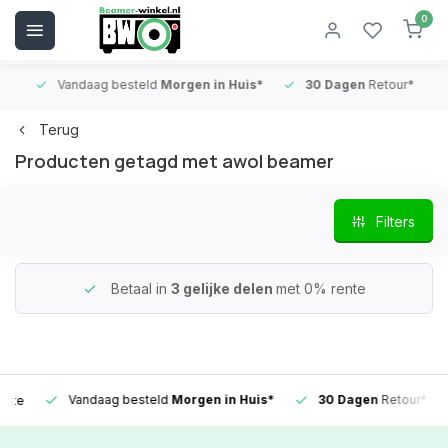
0
Vandaag besteld
Morgen in Huis*
30 Dagen
Retour*
B
Terug
Producten getagd met awol beamer
Filters
Betaal in
3 gelijke delen
met 0% rente
Vandaag besteld
Morgen in Huis*
30 Dagen
Retour*