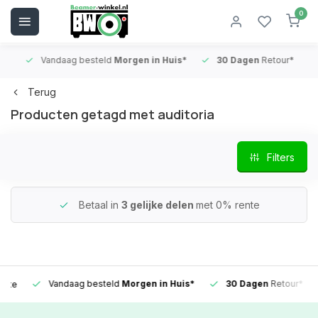
0
Vandaag besteld
Morgen in Huis*
30 Dagen
Retour*
B
Terug
Producten getagd met auditoria
Filters
Betaal in
3 gelijke delen
met 0% rente
Vandaag besteld
Morgen in Huis*
30 Dagen
Retour*