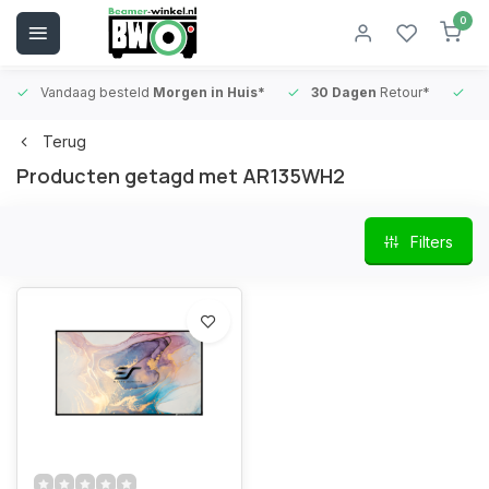
0
Vandaag besteld
Morgen in Huis*
30 Dagen
Retour*
B
Terug
Producten getagd met AR135WH2
Filters