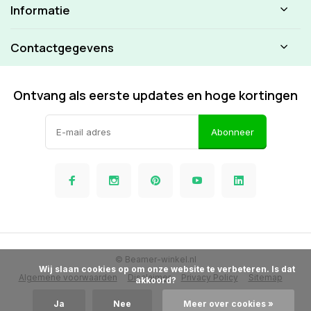
Informatie
Contactgegevens
Ontvang als eerste updates en hoge kortingen
Abonneer
© Beamer-winkel.nl
            Wij slaan cookies op om onze website te verbeteren. Is dat 
Algemene voorwaarden
Disclaimer
Privacy Policy
Sitemap
akkoord?

Ja
Nee
Meer over cookies »