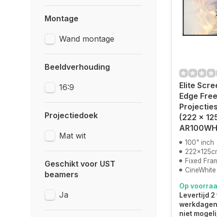
Montage
Wand montage
Beeldverhouding
Elite Scr
16:9
Edge Free
Projectie
Projectiedoek
(222 x 12
AR100WH
Mat wit
100" inch
222x125c
Fixed Fra
Geschikt voor UST
CineWhite
beamers
Op voorra
Ja
Levertijd 2 
werkdagen.
niet mogeli