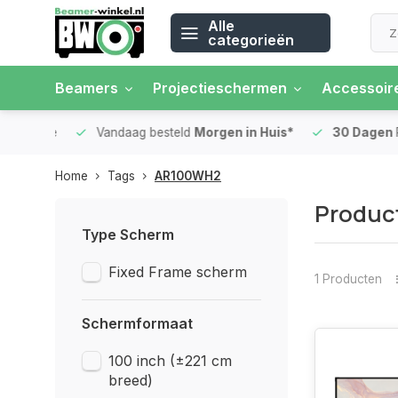
Alle
categorieën
Beamers
Projectieschermen
Accessoir
 rente
Vandaag besteld
Morgen in Huis*
30 Dagen
Ret
Home
Tags
AR100WH2
Produc
Type Scherm
Fixed Frame scherm
1 Producten
Schermformaat
100 inch (±221 cm
breed)