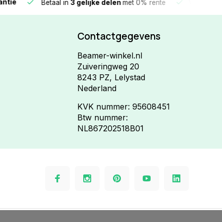
e
Vandaag beste
Betaal in
3 gelijke delen
met 0% rente
Contactgegevens
Beamer-winkel.nl
Zuiveringweg 20
8243 PZ, Lelystad
Nederland
KVK nummer: 95608451
Btw nummer:
NL867202518B01