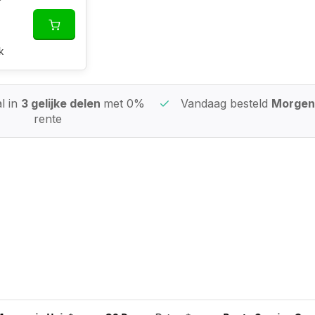
k
l in
3 gelijke delen
met 0%
Vandaag besteld
Morgen 
rente