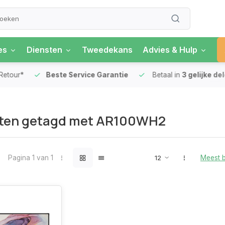
es
Diensten
Tweedekans
Advies & Hulp
our*
Beste Service Garantie
Betaal in
3 gelijke delen
ten getagd met AR100WH2
Pagina 1 van 1
Meest 