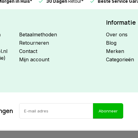
n in Huis*
30 Dagen
Retour*
Beste Service Garanti
Informatie
n
Betaalmethoden
Over ons
Retourneren
Blog
.nl
Contact
Merken
ie)
Mijn account
Categorieën
ingen
Abonneer