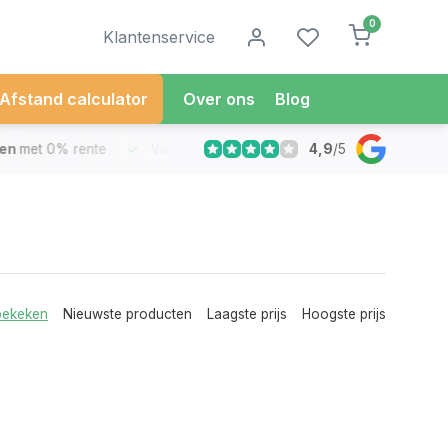
0
Klantenservice
Afstand calculator
Over ons
Blog
4,9
/
5
met 0% rente
Vandaag besteld
Morgen in Huis*
30 Dag
bekeken
Nieuwste producten
Laagste prijs
Hoogste prijs