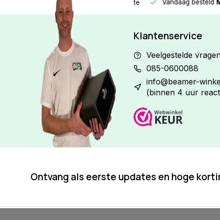
Vandaag besteld
Morge
Betaal in
3 gelijke delen
met 0% rente
Klantenservice
Veelgestelde vrage
085-0600088
info@beamer-winkel
(binnen 4 uur react
Ontvang als eerste updates en hoge kort