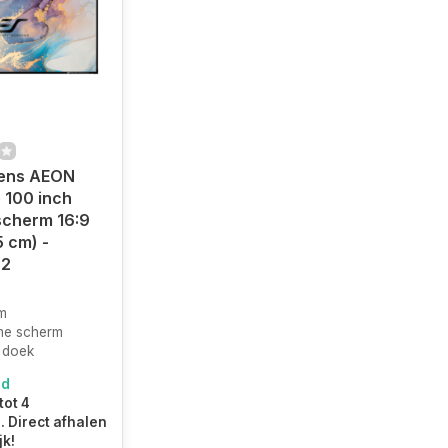
eens AEON
 100 inch
scherm 16:9
5 cm) -
2
m
me scherm
 doek
ad
tot 4
 Direct afhalen
jk!