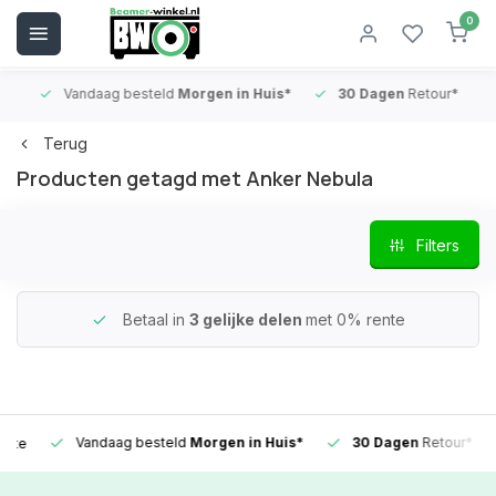
0
Vandaag besteld
Morgen in Huis*
30 Dagen
Retour*
B
Terug
Producten getagd met Anker Nebula
Filters
Betaal in
3 gelijke delen
met 0% rente
Vandaag besteld
Morgen in Huis*
30 Dagen
Retour*