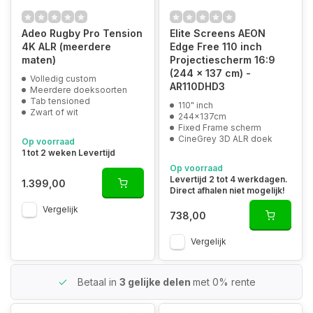
Adeo Rugby Pro Tension
Elite Screens AEON
4K ALR (meerdere
Edge Free 110 inch
maten)
Projectiescherm 16:9
(244 x 137 cm) -
Volledig custom
AR110DHD3
Meerdere doeksoorten
Tab tensioned
110" inch
Zwart of wit
244x137cm
Fixed Frame scherm
CineGrey 3D ALR doek
Op voorraad
1 tot 2 weken Levertijd
Op voorraad
Levertijd 2 tot 4 werkdagen.
1.399,00
Direct afhalen niet mogelijk!
Vergelijk
738,00
Vergelijk
Betaal in
3 gelijke delen
met 0% rente