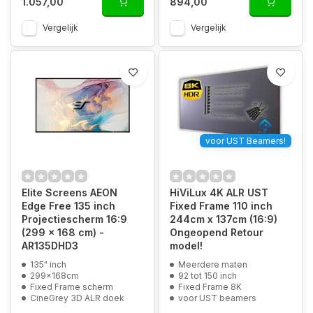
1.057,00
894,00
Vergelijk
Vergelijk
voor UST Beamers!
Elite Screens AEON
HiViLux 4K ALR UST
Edge Free 135 inch
Fixed Frame 110 inch
Projectiescherm 16:9
244cm x 137cm (16:9)
(299 x 168 cm) -
Ongeopend Retour
AR135DHD3
model!
135" inch
Meerdere maten
299x168cm
92 tot 150 inch
Fixed Frame scherm
Fixed Frame 8K
CineGrey 3D ALR doek
voor UST beamers