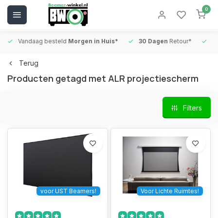
0
Vandaag besteld
Morgen in Huis*
30 Dagen
Retour*
B
Terug
Producten getagd met ALR projectiescherm
Filters
voor UST Beamers!
Voor Lichte Ruimtes!