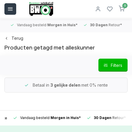
0
Vandaag besteld
Morgen in Huis*
30 Dagen
Retour*
B
Terug
Producten getagd met alleskunner
Filters
Betaal in
3 gelijke delen
met 0% rente
Vandaag besteld
Morgen in Huis*
30 Dagen
Retour*