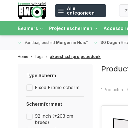
Alle
categorieën
Beamers
Projectieschermen
Accessoir
 rente
Vandaag besteld
Morgen in Huis*
30 Dagen
Ret
Home
Tags
akoestisch projectiedoek
Product
Type Scherm
Fixed Frame scherm
1 Producten
Schermformaat
92 inch (±203 cm
breed)