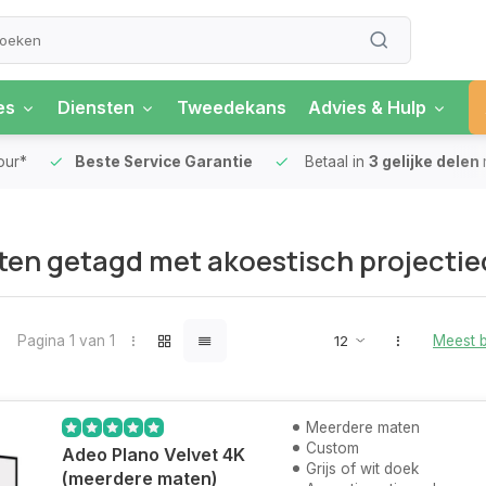
es
Diensten
Tweedekans
Advies & Hulp
our*
Beste Service Garantie
Betaal in
3 gelijke delen
en getagd met akoestisch projecti
Pagina 1 van 1
Meest 
Meerdere maten
Custom
Adeo Plano Velvet 4K
Grijs of wit doek
(meerdere maten)