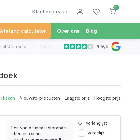
0
Klantenservice
Afstand calculator
Over ons
Blog
4,9
/
5
met 0% rente
Vandaag besteld
Morgen in Huis*
30 Dag
edoek
bekeken
Nieuwste producten
Laagste prijs
Hoogste prijs
Verlanglijst
Een van de meest storende
Vergelijk
effecten op het
gezichtsvermogen wordt