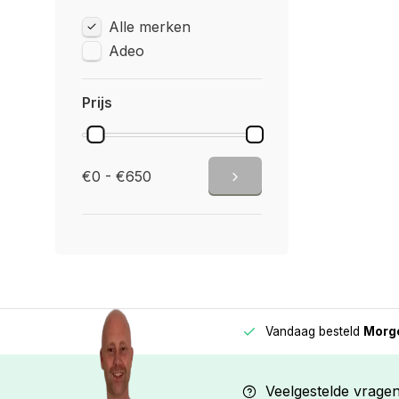
Alle merken
Adeo
Prijs
€0 - €650
Vandaag besteld
Morge
Betaal in
3 gelijke delen
met 0% rente
Veelgestelde vrage