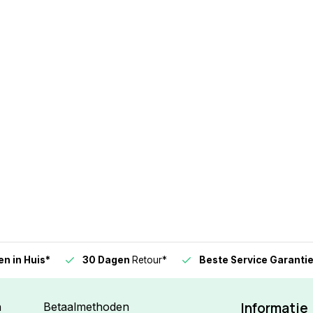
n in Huis*
30 Dagen
Retour*
Beste Service Garanti
Informatie
n
Betaalmethoden