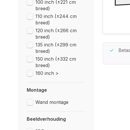
100 inch (±221 cm
breed)
110 inch (±244 cm
breed)
120 inch (±266 cm
breed)
135 inch (±299 cm
Beste Service Garantie
Betaa
breed)
150 inch (±332 cm
breed)
160 inch >
Montage
Wand montage
Beeldverhouding