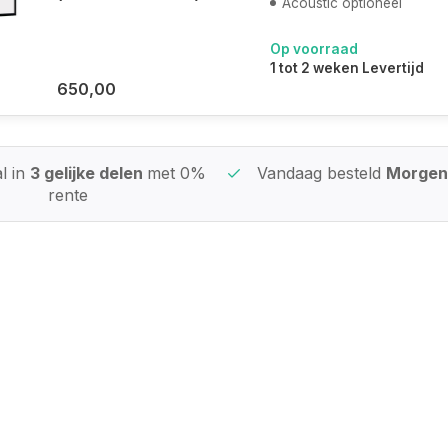
Acoustic optioneel
Op voorraad
1 tot 2 weken Levertijd
650,00
l in
3 gelijke delen
met 0%
Vandaag besteld
Morgen 
rente