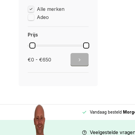
Alle merken
Adeo
Prijs
€0 - €650
Vandaag besteld
Morge
Betaal in
3 gelijke delen
met 0% rente
Veelgestelde vrage