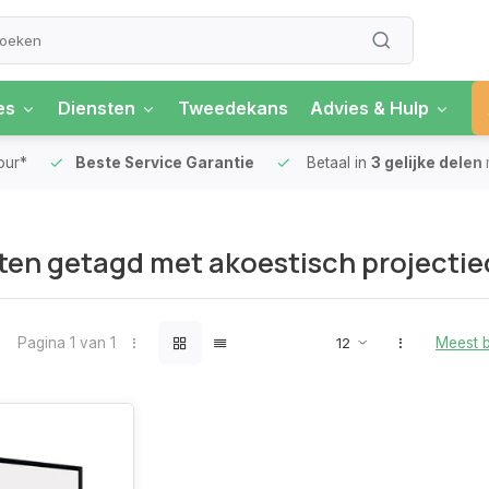
es
Diensten
Tweedekans
Advies & Hulp
our*
Beste Service Garantie
Betaal in
3 gelijke delen
en getagd met akoestisch projecti
Pagina 1 van 1
Meest 