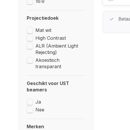
16:9
Projectiedoek
Beste Service Garantie
Betaa
Mat wit
High Contrast
ALR (Ambient Light
Rejecting)
Akoestisch
transparant
Geschikt voor UST
beamers
Ja
Nee
Merken