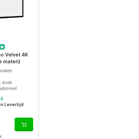
o Velvet 4K
e maten)
 maten
it doek
optioneel
ad
en Levertijd
k