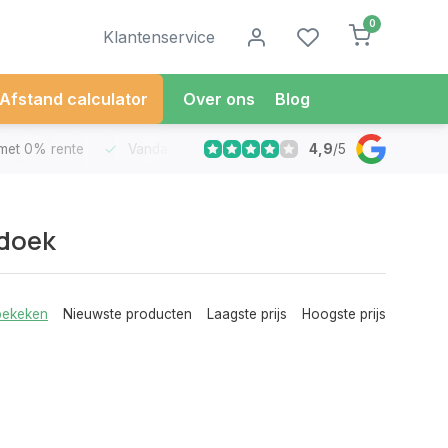
0
Klantenservice
Afstand calculator
Over ons
Blog
4,9
/
5
met 0% rente
Vandaag besteld
Morgen in Huis*
30 Dag
edoek
bekeken
Nieuwste producten
Laagste prijs
Hoogste prijs