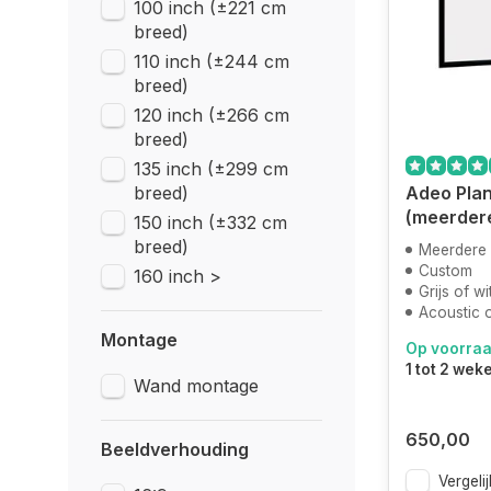
100 inch (±221 cm
breed)
110 inch (±244 cm
breed)
120 inch (±266 cm
breed)
135 inch (±299 cm
breed)
Adeo Plan
(meerder
150 inch (±332 cm
breed)
Meerdere
Custom
160 inch >
Grijs of w
Acoustic 
Montage
Op voorra
1 tot 2 wek
Wand montage
650,00
Beeldverhouding
Vergelij