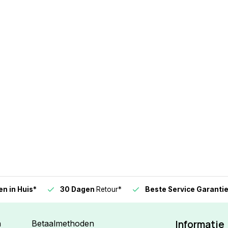
n in Huis*
30 Dagen
Retour*
Beste Service Garanti
Informatie
n
Betaalmethoden