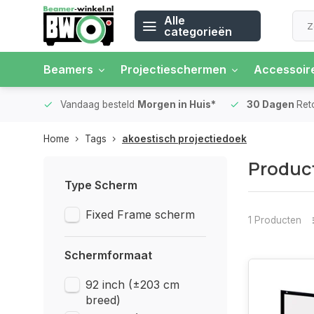
Alle
categorieën
Beamers
Projectieschermen
Accessoir
 rente
Vandaag besteld
Morgen in Huis*
30 Dagen
Ret
Home
Tags
akoestisch projectiedoek
Product
Type Scherm
Fixed Frame scherm
1 Producten
Schermformaat
92 inch (±203 cm
breed)