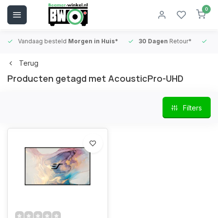
0
Vandaag besteld
Morgen in Huis*
30 Dagen
Retour*
B
Terug
Producten getagd met AcousticPro-UHD
Filters