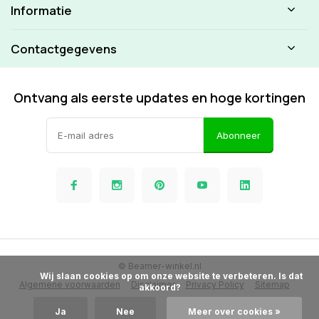
Informatie
Contactgegevens
Ontvang als eerste updates en hoge kortingen
Abonneer
© Beamer-winkel.nl
            Wij slaan cookies op om onze website te verbeteren. Is dat 
Algemene voorwaarden
Disclaimer
Privacy Policy
Sitemap
akkoord?

Ja
Nee
Meer over cookies »