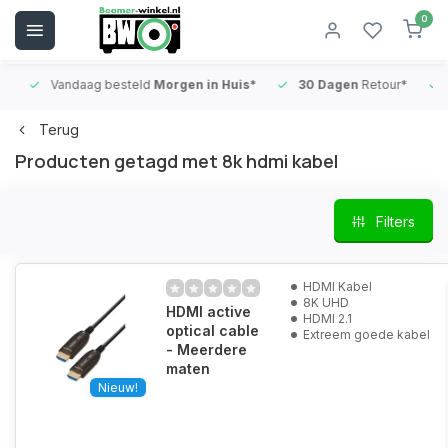
0
Vandaag besteld
Morgen in Huis*
30 Dagen
Retour*
B
Terug
Producten getagd met 8k hdmi kabel
Filters
HDMI Kabel
8K UHD
HDMI active
HDMI 2.1
optical cable
Extreem goede kabel
- Meerdere
maten
Nieuw!